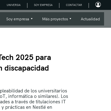
|
|
|
UNIVERSIA
SOY EMPRESA
CONTACTAR
Soy empresa
Más proyectos
Actualidad
-Tech 2025 para
n discapacidad
leabilidad de los universitarios
oT, informática o similares). Los
ades a través de titulaciones IT
 y prácticas en Nestlé en