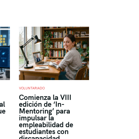
VOLUNTARIADO
Comienza la VIII
al
edición de ‘In-
ue
Mentoring’ para
impulsar la
empleabilidad de
estudiantes con
discapacidad