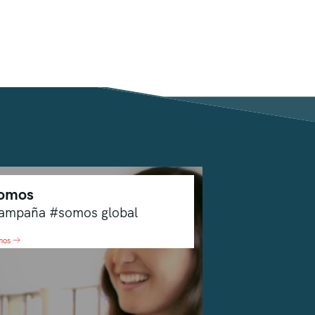
omos
ampaña #somos global
mos