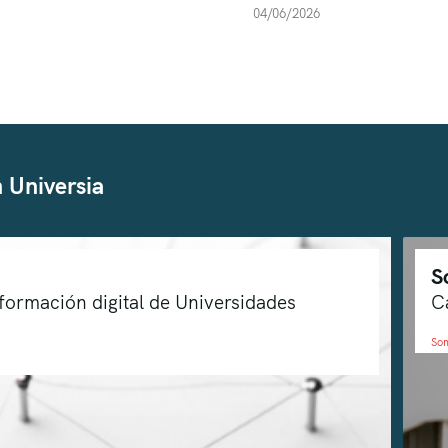
04/06/2026
 Universia
S
sformación digital de Universidades
C
So