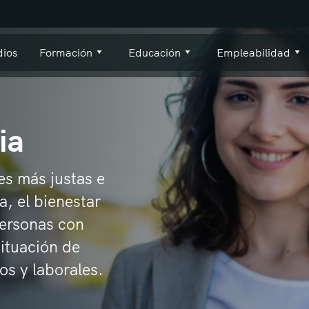
dios
Formación
Educación
Empleabilidad
ia
s más justas e
a, el bienestar
personas con
situación de
os y laborales.