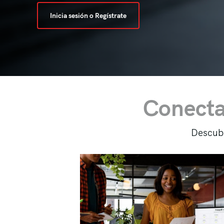
Inicia sesión o Regístrate
Conect
Descubr