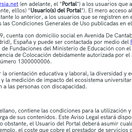
sia.net
(en adelante, el "
Portal
") a los usuarios que 
te, el(los) "
Usuario(s) del Portal
"). El mero acceso a
ante lo anterior, a los usuarios que se registren en e
s las Condiciones Generales de Uso publicadas en el
 cuenta con domicilio social en Avenida De Cantabr
drid), España y puede ser contactada por medio del
ro de Fundaciones del Ministerio de Educación con el
gencia de Colocación debidamente autorizada por el 
 número 1300000006.
 la orientación educativa y laboral, la diversidad y 
 y la medición de impacto del ecosistema universita
ón a las personas con discapacidad.
ellano, contiene las condiciones para la utilización 
rga de sus contenidos. Este Aviso Legal estará disp
 No obstante, el Usuario del Portal deberá asumir cua
jemplo, el coste que cobre el prestador de servicios