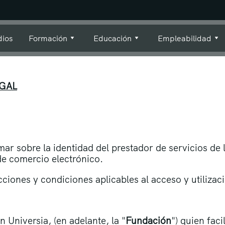
dios
Formación
Educación
Empleabilidad
EGAL
rmar sobre la identidad del prestador de servicios de
de comercio electrónico.
cciones y condiciones aplicables al acceso y utiliza
 Universia, (en adelante, la "
Fundación
") quien faci