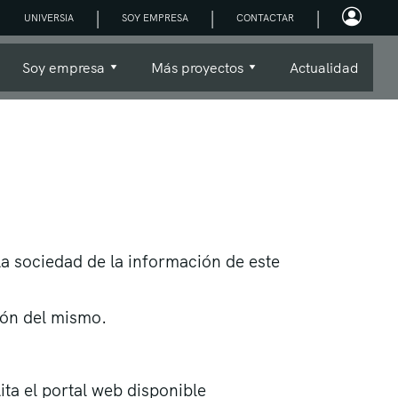
|
|
|
UNIVERSIA
SOY EMPRESA
CONTACTAR
Soy empresa
Más proyectos
Actualidad
 la sociedad de la información de este
ción del mismo.
lita el portal web disponible