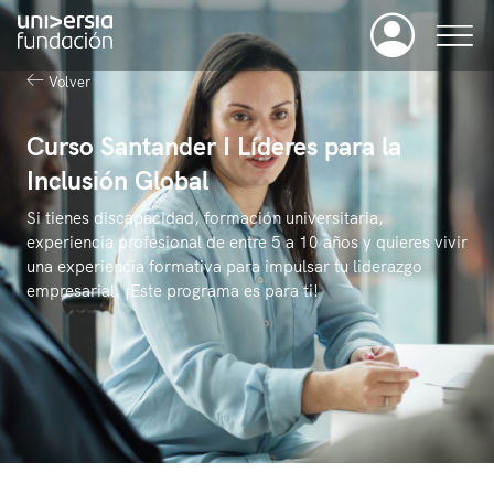
Volver
Curso Santander I Líderes para la
Inclusión Global
Si tienes discapacidad, formación universitaria,
experiencia profesional de entre 5 a 10 años y quieres vivir
una experiencia formativa para impulsar tu liderazgo
empresarial. ¡Este programa es para ti!