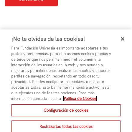
¡No te olvides de las cookies!
Para Fundación Universia es importante adaptarse a tus
gustos y preferencias, para ello usamos cookies propias y
de terceros que nos permiten medir el volumen y la
interacción de los usuarios en la web y nos ayudan a
mejorarla, permitiéndonos analizar tus hábitos y elaborar
perfiles de navegación, respetando en todo caso tu
privacidad. Puedes configurar las cookies, rechazar o
aceptarlas todas. Este banner se mantendrá activo hasta
que ejecutes una de las tres opciones. Para más
información consulta nuestra
Política de Cookies
Aviso Legal
Polí­tica de Privacidad
Polí­tica de Cookies
Condiciones generales de uso
Configuración de cookies
Mapa del sitio
Rechazarlas todas las cookies