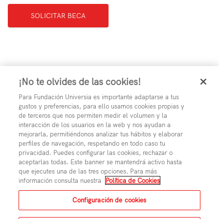
SOLICITAR BECA
¡No te olvides de las cookies!
Para Fundación Universia es importante adaptarse a tus
gustos y preferencias, para ello usamos cookies propias y
de terceros que nos permiten medir el volumen y la
interacción de los usuarios en la web y nos ayudan a
mejorarla, permitiéndonos analizar tus hábitos y elaborar
perfiles de navegación, respetando en todo caso tu
privacidad. Puedes configurar las cookies, rechazar o
aceptarlas todas. Este banner se mantendrá activo hasta
que ejecutes una de las tres opciones. Para más
información consulta nuestra
Política de Cookies
Aviso Legal
Polí­tica de Privacidad
Polí­tica de Cookies
Condiciones generales de uso
Configuración de cookies